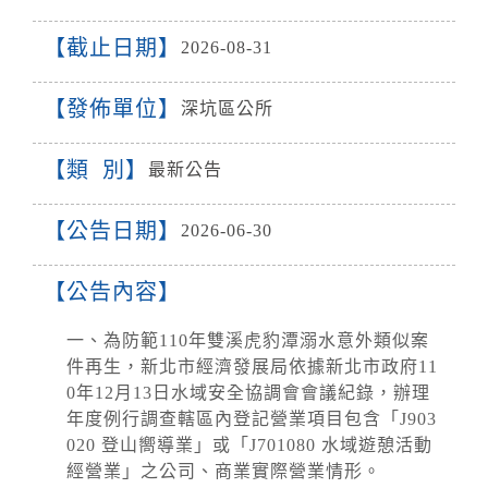
截止日期
2026-08-31
發佈單位
深坑區公所
類 別
最新公告
公告日期
2026-06-30
公告內容
一、為防範110年雙溪虎豹潭溺水意外類似案
件再生，新北市經濟發展局依據新北市政府11
0年12月13日水域安全協調會會議紀錄，辦理
年度例行調查轄區內登記營業項目包含「J903
020 登山嚮導業」或「J701080 水域遊憩活動
經營業」之公司、商業實際營業情形。