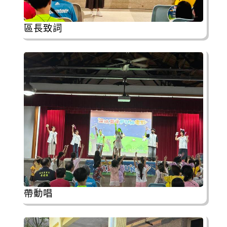
區長致詞
帶動唱