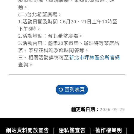
廢市集野餐、童玩體驗、茶鄉低碳旅遊等活
動。
(二)台北希望廣場：
1.活動日期及時間：6月20、21日上午10時至
下午6時。
2.活動地點：台北希望廣場。
3.活動內容：邀集20家市集、辦理特等茶席品
茗、茶豆花試吃及趣味問答等。
三、相關活動詳情可至
新北市坪林區公所官網
查詢。
回列表頁
更新日期：
2026-05-29
網站資料開放宣告
隱私權宣告
著作權聲明
│
│
│