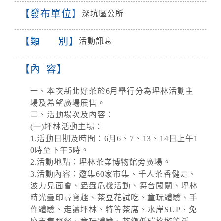
發布單位
深坑區公所
類 別
活動訊息
內 容
一、本次新北好茶於6月舉行分為坪林活動主
場及希望廣場展售。
二、活動場次及內容：
(一)坪林活動主場：
1.活動日期及時間：6月6、7、13、14日上午1
0時至下午5時。
2.活動地點：坪林茶業博物館旁廣場。
3.活動內容：邀集60家市集、千人茶香健走、
波力見面會、蟲蟲危機活動、舞台闖關、坪林
時光疊印尋寶趣、茶豆花試吃、童玩體驗、手
作體驗、走讀坪林、特等茶席、水岸SUP、免