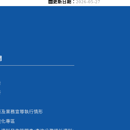
更新日期：
2026-05-27
開
告
析
策及業務宣導執行情形
流化專區