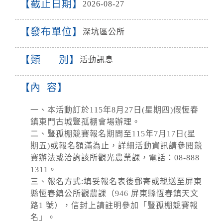
截止日期
2026-08-27
發布單位
深坑區公所
類 別
活動訊息
內 容
一、本活動訂於115年8月27日(星期四)假恆春
鎮東門古城豎孤棚會場辦理。
二、豎孤棚競賽報名期間至115年7月17日(星
期五)或報名額滿為止，詳細活動資訊請參閱競
賽辦法或洽詢該所觀光農業課，電話：08-888
1311。
三、報名方式:填妥報名表後郵寄或親送至屏東
縣恆春鎮公所觀農課（946 屏東縣恆春鎮天文
路1 號），信封上請註明參加「豎孤棚競賽報
名」。