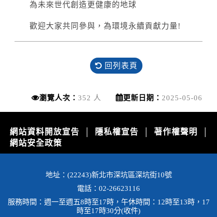
為未來世代創造更健康的地球
歡迎大家共同參與，為環境永續貢獻力量!
回列表頁
瀏覽人次：
352 人
更新日期：
2025-05-06
網站資料開放宣告
隱私權宣告
著作權聲明
│
│
│
網站安全政策
地址：(22243)新北市深坑區深坑街10號
電話：02-26623116
服務時間：週一至週五8時至17時，午休時間：12時至13時，17
時至17時30分(收件)