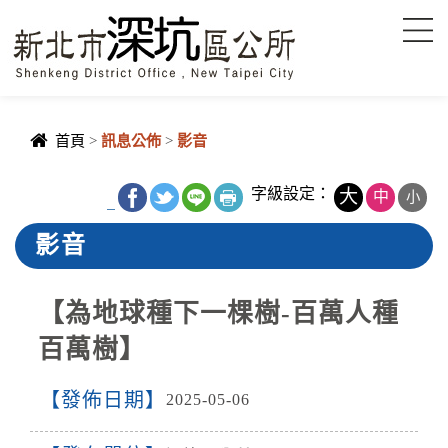
進入內容區塊
首頁
>
訊息公佈
>
影音
字級設定：
大
中
小
_
影音
【為地球種下一棵樹-百萬人種
百萬樹】
發佈日期
2025-05-06