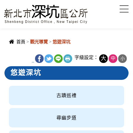
進入內容區塊
首頁
>
觀光導覽
>
悠遊深坑
字級設定：
大
中
小
_
悠遊深坑
古蹟巡禮
尋幽步道