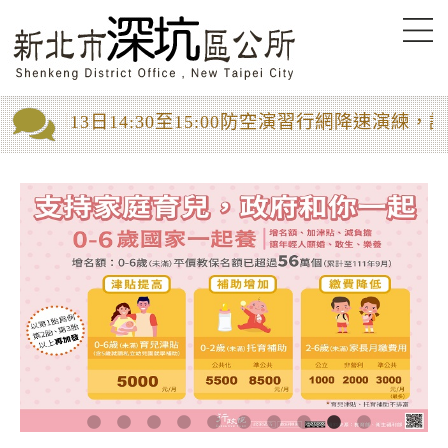
進入內容區塊
「8月13日14:30至15:00防空演習行網降速演練
1
2
3
4
5
6
7
8
9
10