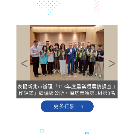
上一張
下一張
動
深
表揚新北市辦理「113年度農業類農情調查工
作評鑑」績優區公所，深坑榮獲第1組第3名
更多花絮