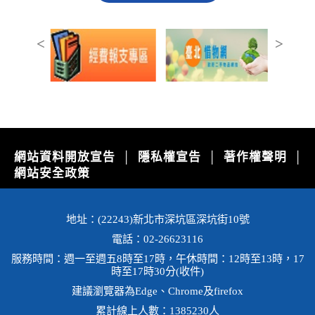
上一張
下一張
網站資料開放宣告
隱私權宣告
著作權聲明
│
│
│
網站安全政策
地址：(22243)新北市深坑區深坑街10號
電話：02-26623116
服務時間：週一至週五8時至17時，午休時間：12時至13時，17
時至17時30分(收件)
建議瀏覽器為Edge、Chrome及firefox
累計線上人數：1385230人