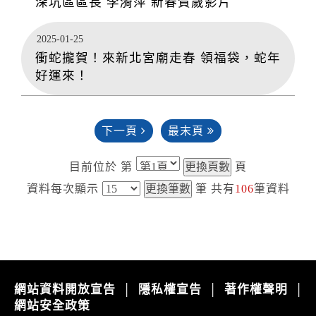
深坑區區長 李漪萍 新春賀歲影片
2025-01-25
衝蛇攏賀！來新北宮廟走春 領福袋，蛇年
好運來！
下一頁
最末頁
目前位於 第
頁
資料每次顯示
筆
共有
106
筆資料
網站資料開放宣告
隱私權宣告
著作權聲明
│
│
│
網站安全政策