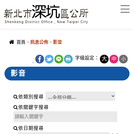
進入內容區塊
首頁
>
訊息公佈
>
影音
字級設定：
大
中
小
_
影音
依類別搜尋
依關鍵字搜尋
依日期搜尋