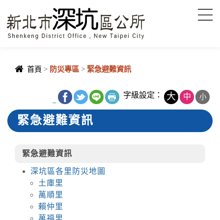
進入內容區塊
首頁
>
防災專區
>
緊急避難資訊
字級設定：
大
中
小
_
緊急避難資訊
緊急避難資訊
深坑區各里防災地圖
土庫里
萬順里
賴仲里
萬福里